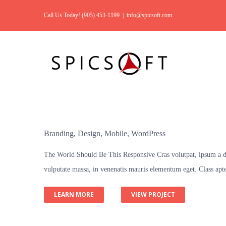
Call Us Today! (905) 453-1199
|
info@spicsoft.com
Branding
,
Design
,
Mobile
,
WordPress
The World Should Be This Responsive Cras volutpat, ipsum a dig
vulputate massa, in venenatis mauris elementum eget. Class apten
LEARN MORE
VIEW PROJECT