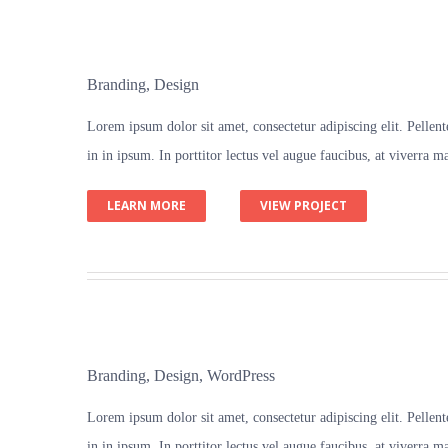
Branding
,
Design
Lorem ipsum dolor sit amet, consectetur adipiscing elit. Pellentes
in in ipsum. In porttitor lectus vel augue faucibus, at viverra
LEARN MORE
VIEW PROJECT
Branding
,
Design
,
WordPress
Lorem ipsum dolor sit amet, consectetur adipiscing elit. Pellentes
in in ipsum. In porttitor lectus vel augue faucibus, at viverra