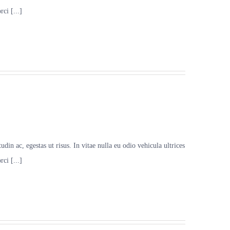
ci [...]
udin ac, egestas ut risus. In vitae nulla eu odio vehicula ultrices
ci [...]