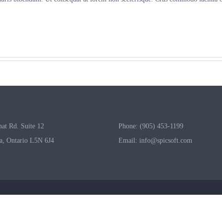
at Rd. Suite 12
Phone: (905) 453-1199
a, Ontario L5N 6J4
Email:
info@spicsoft.com