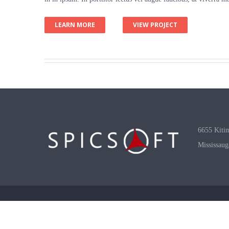
LEARN MORE
VIEW PROJECT
6655 Kitim
Mississaug
Copyright 2000 - 2020
Spicsoft Inc.
| All Rights Reserved