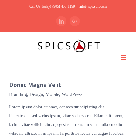
Call Us Today! (905) 453-1199
|
info@spicsoft.com
Linkedin
Google+
Donec Magna Velit
Branding
,
Design
,
Mobile
,
WordPress
Lorem ipsum dolor sit amet, consectetur adipiscing elit.
Pellentesque sed varius ipsum, vitae sodales erat. Etiam elit lorem,
lacinia vitae sollicitudin ac, egestas ut risus. In vitae nulla eu odio
vehicula ultrices in in ipsum. In porttitor lectus vel augue faucibus,