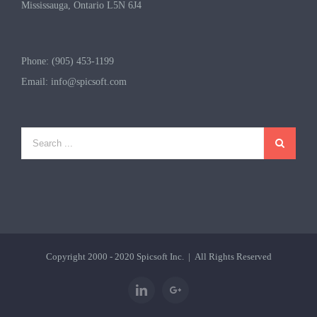
Mississauga, Ontario L5N 6J4
Phone: (905) 453-1199
Email:
info@spicsoft.com
Copyright 2000 - 2020
Spicsoft Inc.
| All Rights Reserved
Linkedin
Google+